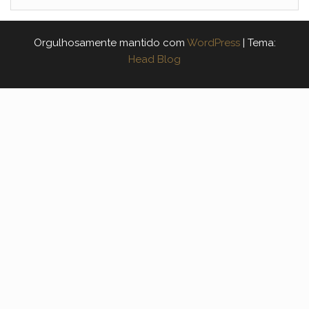
Orgulhosamente mantido com
WordPress
|
Tema:
Head Blog