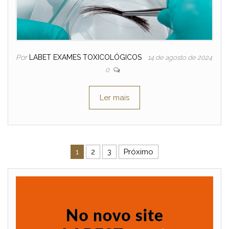
Por
LABET EXAMES TOXICOLÓGICOS
14 de agosto de 2024
0
Ler mais
Navegação por posts
1
2
3
Próximo