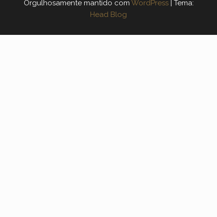
Orgulhosamente mantido com
WordPress
|
Tema:
Head Blog