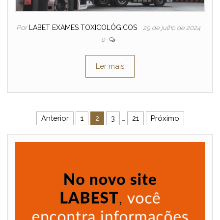
Por
LABET EXAMES TOXICOLÓGICOS
29 de julho de 2024
0
Ler mais
Navegação por posts
Anterior
1
2
3
…
21
Próximo